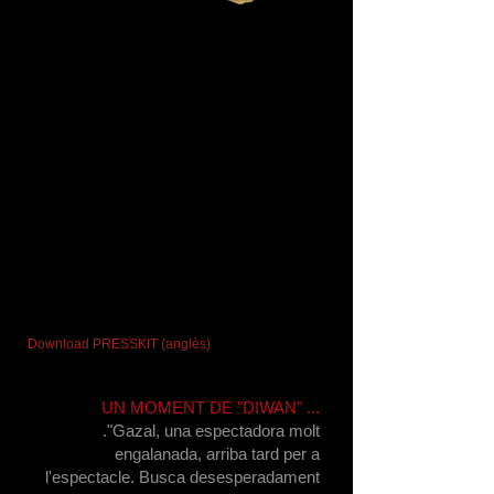
VIDEO
Download PRESSKIT (anglès)
UN MOMENT DE "DIWAN" ...
."Gazal, una espectadora molt
engalanada, arriba tard per a
l'espectacle. Busca desesperadament