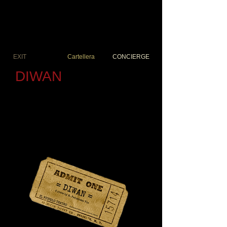
EXIT
Cartellera
CONCIERGE
DIWAN
Experimental performance. Music, poetry, theatre,
dance & flamenco. Video projection and set
desig. 70'-90' in two acts.
Performance experimental. Música, poesía, teatro,
danza y flamenco. Proyección de vídeo y diseño de
escena. 70'-90' en dos actos.
Performance experimental. Música, poesia, teatre,
dansa i flamenco. Projecció de vídeo i disseny
d'escena. 70'-90' en dos actes.