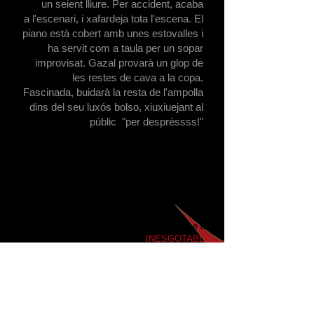
un seient lliure. Per accident, acaba
a l'escenari, i xafardeja tota l'escena. El
piano està cobert amb unes estovalles i
ha servit com a taula per un sopar
improvisat. Gazal provarà un glop de
les restes de cava a la copa.
Fascinada, buidarà la resta de l'ampolla
dins del seu luxós bolso, xiuxiuejant al
públic "per despréssss!"
[UN POEMA INFINIT]
" DIWAN " és una innovadora performance de
caràcter experimental sobre la
INESGOTABLE
BÚSQUEDA DE L'AMOR
, que utilitza el context
artístic com a excusa per establir ponts entre
creadors i grups socials en risc d'exclusió .
L'activitat creativa es converteix d'aquesta
manera en una oportunitat per donar visibilitat a